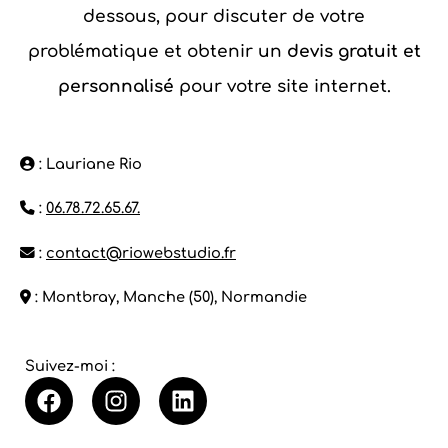
dessous, pour discuter de votre
problématique et obtenir un
devis gratuit et
personnalisé
pour votre site internet.
: Lauriane Rio
:
06.78.72.65.67.
:
contact@riowebstudio.fr
: Montbray, Manche (50), Normandie
Suivez-moi :
F
I
L
a
n
i
c
s
n