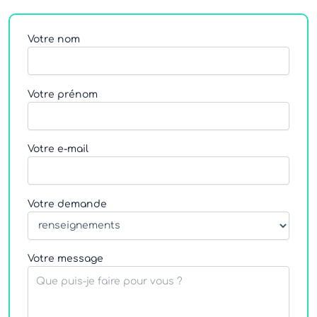
e
t
k
b
a
e
o
g
d
Votre nom
o
r
i
k
a
n
m
Votre prénom
Votre e-mail
Votre demande
Votre message